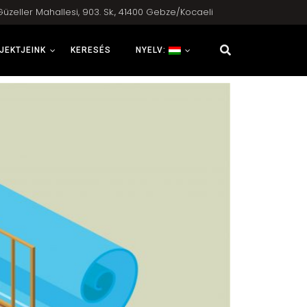
Güzeller Mahallesi, 903. Sk., 41400 Gebze/Kocaeli
JEKTJEINK
KERESÉS
NYELV: